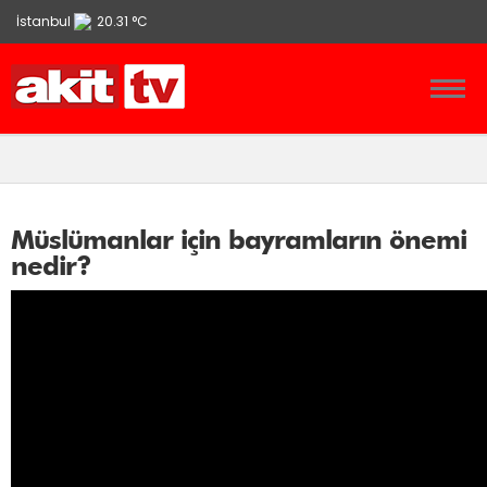
İstanbul
20.31 °C
Ankara
13.9 °C
İzmir
21.86 °C
Müslümanlar için bayramların önemi
nedir?