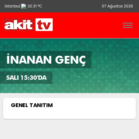
İstanbul
20.31 °C
07 Ağustos 2026
Ankara
13.9 °C
İzmir
21.86 °C
İNANAN GENÇ
SALI 15:30'DA
GENEL TANITIM