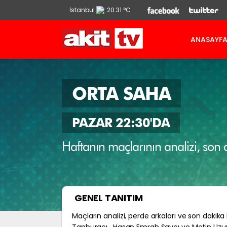
İstanbul
20.31 °C
Ankara
13.9 °C
ANASAYF
İzmir
21.86 °C
ORTA SAHA
PAZAR 22:30'DA
Haftanın maçlarının analizi, son
GENEL TANITIM
Maçların analizi, perde arkaları ve son dakik