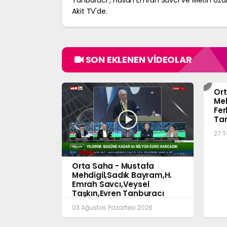
Tanburacı , Hasan Emrah Savcı ve Metin Uzun
Akit TV'de.
SON EKLENEN VİDEOLAR
Ort
Meh
Fer
Tan
Ort
27 
Orta Saha - Mustafa
Mehdigil,Sadık Bayram,H.
Emrah Savcı,Veysel
Taşkın,Evren Tanburacı
03.08.2026
03 Ağustos Pazartesi 2026
Orta Saha