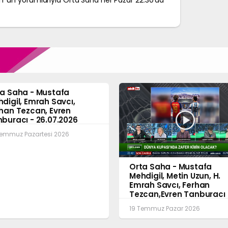
 'un yorumlarıyla Orta Saha her Pazar 22:30'da
a Saha - Mustafa
digil, Emrah Savcı,
han Tezcan, Evren
buracı - 26.07.2026
a Saha
Temmuz Pazartesi 2026
Orta Saha - Mustafa
Mehdigil, Metin Uzun, H.
Emrah Savcı, Ferhan
Tezcan,Evren Tanburacı
19.07.2026
19 Temmuz Pazar 2026
Orta Saha