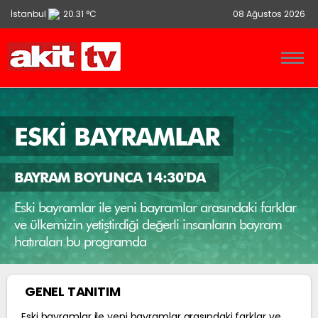
İstanbul
20.31 °C
08 Ağustos 2026
Ankara
13.9 °C
İzmir
21.86 °C
ESKİ BAYRAMLAR
BAYRAM BOYUNCA 14:30'DA
Eski bayramlar ile yeni bayramlar arasındaki farklar
ve ülkemizin yetiştirdiği değerli insanların bayram
hatıraları bu programda
GENEL TANITIM
Eski bayramlar ile yeni bayramlar arasındaki farklar ve