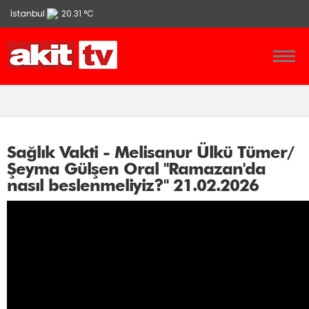
İstanbul
20.31 °C
Ankara
13.9 °C
İzmir
21.86 °C
Sağlık Vakti - Melisanur Ülkü Tümer/
Şeyma Gülşen Oral "Ramazan'da
nasıl beslenmeliyiz?" 21.02.2026