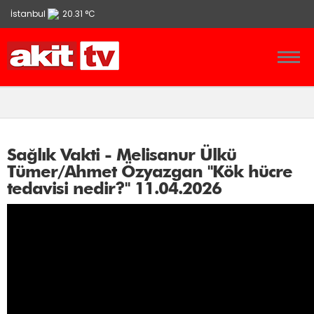
İstanbul
20.31 °C
Ankara
13.9 °C
İzmir
21.86 °C
Sağlık Vakti - Melisanur Ülkü
Tümer/Ahmet Özyazgan "Kök hücre
tedavisi nedir?" 11.04.2026