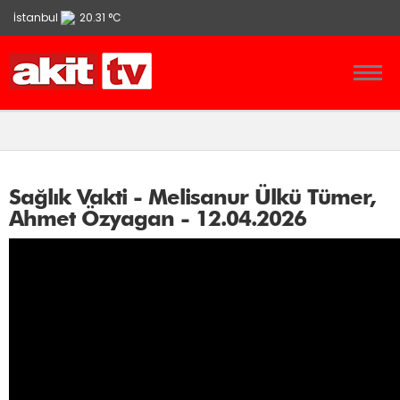
İstanbul
20.31 °C
Ankara
13.9 °C
İzmir
21.86 °C
Sağlık Vakti - Melisanur Ülkü Tümer,
Ahmet Özyagan - 12.04.2026