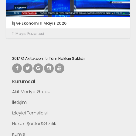
İş ve Ekonomi 11 Mayıs 2026
11 Mayıs Pazartesi
2017 © Akittv.com.tr Tüm Hakları Saklıdır
Kurumsal
Akit Medya Grubu
İletişim
İzleyici Temsilcisi
Hukuki Şartlar&Gizlilik
Künye