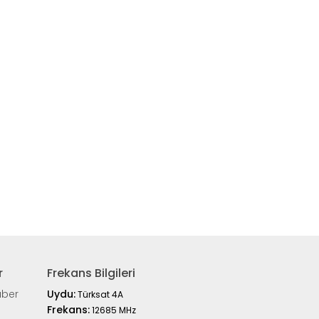
r
Frekans Bilgileri
aber
Uydu:
Türksat 4A
Frekans:
12685 MHz