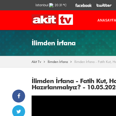
İstanbul
20.31 °C
Ankara
13.9 °C
ANASAYF
İzmir
21.86 °C
İlimden İrfana
Akit Tv
İlimden İrfana
İlimden İrfana - Fatih Kut, 
İlimden İrfana - Fatih Kut, H
Hazırlanmalıyız? - 10.05.20