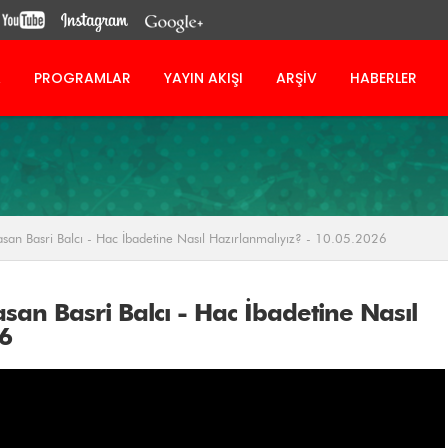
A
PROGRAMLAR
YAYIN AKIŞI
ARŞİV
HABERLER
Hasan Basri Balcı - Hac İbadetine Nasıl Hazırlanmalıyız? - 10.05.2026
asan Basri Balcı - Hac İbadetine Nasıl
26