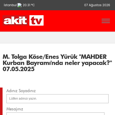
İstanbul
20.31 °C
07 Ağustos 2026
Ankara
13.9 °C
İzmir
21.86 °C
M. Tolga Köse/Enes Yürük "MAHDER
Kurban Bayramı'nda neler yapacak?"
07.05.2025
Adınız Soyadınız
Mesajınız