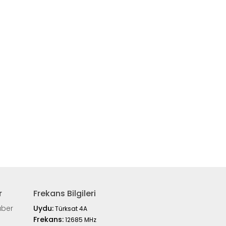
r
Frekans Bilgileri
aber
Uydu:
Türksat 4A
Frekans:
12685 MHz