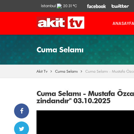
İstanbul
20.31 °C
Ankara
13.9 °C
ANASAYF
İzmir
21.86 °C
Cuma Selamı
Akit Tv
Cuma Selamı
Cuma Selamı - Mustafa Özc
Cuma Selamı - Mustafa Özc
zindandır" 03.10.2025