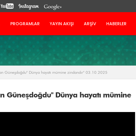
A
PROGRAMLAR
YAYIN AKIŞI
ARŞİV
HABERLER
an Güneşdoğdu" Dünya hayatı mümine zindandır" 03.10.2025
an Güneşdoğdu" Dünya hayatı mümine