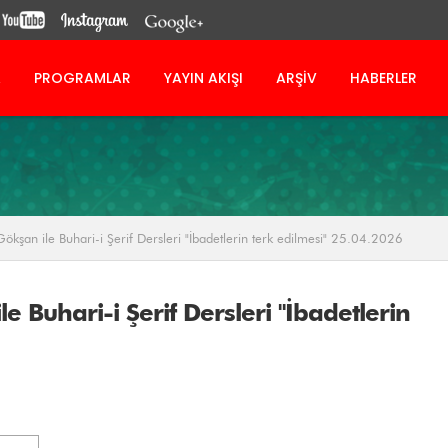
A
PROGRAMLAR
YAYIN AKIŞI
ARŞİV
HABERLER
an ile Buhari-i Şerif Dersleri "İbadetlerin terk edilmesi" 25.04.2026
Buhari-i Şerif Dersleri "İbadetlerin