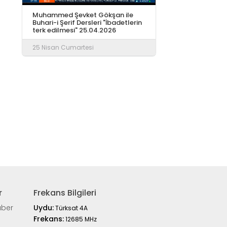
Muhammed Şevket Gökşan ile
Buhari-i Şerif Dersleri "İbadetlerin
terk edilmesi" 25.04.2026
25 Nisan Cumartesi
r
Frekans Bilgileri
aber
Uydu:
Türksat 4A
Frekans:
12685 MHz