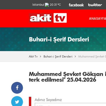
İstanbul
20.31 °C
Ankara
13.9 °C
ANASAYF
İzmir
21.86 °C
Buhari-i Şerif Dersleri
Akit Tv
Buhari-i Şerif Dersleri
Muhammed Şevket Gökş
Muhammed Şevket Gökşan ile 
terk edilmesi" 25.04.2026
Adınız Soyadınız