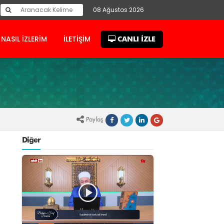
08 Ağustos 2026
NASIL İZLERİM
İLETİŞİM
CANLI İZLE
Paylaş
Diğer