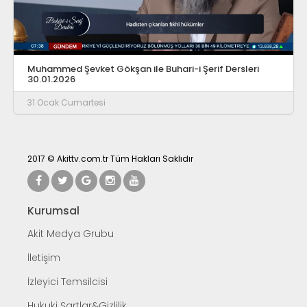
Muhammed Şevket Gökşan ile Buhari-i Şerif Dersleri
30.01.2026
31 Ocak Cumartesi
2017 © Akittv.com.tr Tüm Hakları Saklıdır
Kurumsal
Akit Medya Grubu
İletişim
İzleyici Temsilcisi
Hukuki Şartlar&Gizlilik