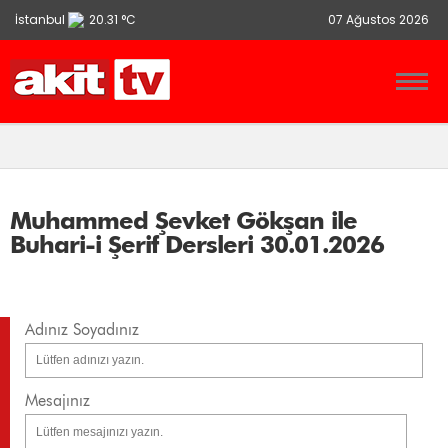
İstanbul
20.31 °C
07 Ağustos 2026
Ankara
13.9 °C
İzmir
21.86 °C
Muhammed Şevket Gökşan ile
Buhari-i Şerif Dersleri 30.01.2026
Adınız Soyadınız
Mesajınız