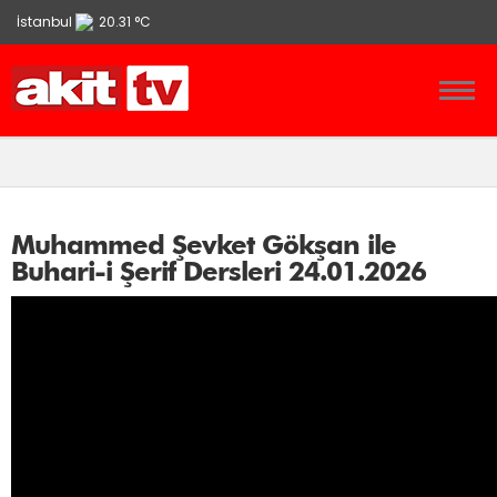
İstanbul
20.31 °C
Ankara
13.9 °C
İzmir
21.86 °C
Muhammed Şevket Gökşan ile
Buhari-i Şerif Dersleri 24.01.2026