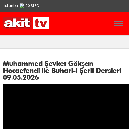
İstanbul
20.31 °C
Ankara
13.9 °C
İzmir
21.86 °C
Muhammed Şevket Gökşan
Hocaefendi ile Buhari-i Şerif Dersleri
09.05.2026