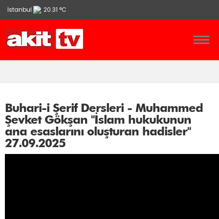
İstanbul
20.31 °C
Ankara
13.9 °C
İzmir
21.86 °C
Buhari-i Şerif Dersleri - Muhammed
Şevket Gökşan "İslam hukukunun
ana esaslarını oluşturan hadisler"
27.09.2025