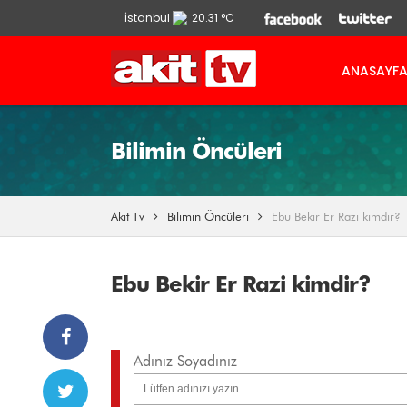
İstanbul
20.31 °C
Ankara
13.9 °C
ANASAYF
İzmir
21.86 °C
Bilimin Öncüleri
Akit Tv
Bilimin Öncüleri
Ebu Bekir Er Razi kimdir?
Ebu Bekir Er Razi kimdir?
Adınız Soyadınız