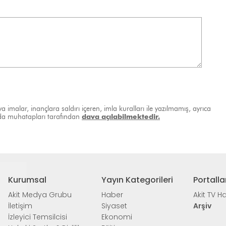
a imalar, inançlara saldırı içeren, imla kuralları ile yazılmamış, ayrıca
ında muhatapları tarafından
dava açılabilmektedir.
Kurumsal
Yayın Kategorileri
Portalla
Akit Medya Grubu
Haber
Akit TV H
İletişim
Siyaset
Arşiv
İzleyici Temsilcisi
Ekonomi