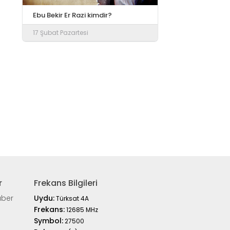
Ebu Bekir Er Razi kimdir?
17 Şubat Pazartesi
r
Frekans Bilgileri
aber
Uydu:
Türksat 4A
Frekans:
12685 MHz
Symbol:
27500